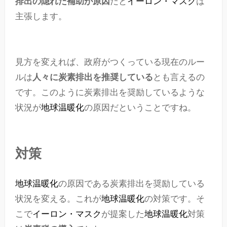
排出の隠れた補助が原因
だと
イーロン・マスク
は
主張します。
見方を変えれば、政府がつくっている現在のルー
ルは
人々に炭素排出を推奨している
とも言えるの
です。このように炭素排出を奨励しているような
状況が
地球温暖化
の原因だということですね。
対策
地球温暖化
の原因である炭素排出を奨励している
状況を変える。これが
地球温暖化
の対策です。そ
こで
イーロン・マスク
が提案した
地球温暖化
対策