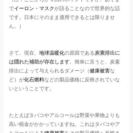
で
イーロン・マスク
が語ることなので世界的な話
です。日本にそのまま適用できるとは限りませ
ん。）
さて、現在、
地球温暖化
の原因である
炭素排出に
は隠れた補助が存在します
。簡単に言うと、炭素
排出によって与えられるダメージ（
健康被害
な
ど）が
化石燃料
などの製品価格に反映されていな
いということです。
たとえばタバコやアルコールは野菜や果物よりも
高い税金がかかっていますね。これはタバコやア