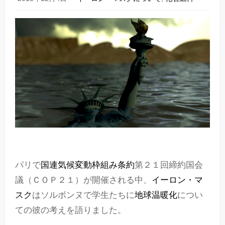
パリで
国連
気候変動枠組み条約
第２１回締約国会
議（ＣＯＰ２１）が開催される中、
イーロン・マ
スク
はソルボンヌで学生たちに
地球温暖化
につい
ての彼の考えを語りました。