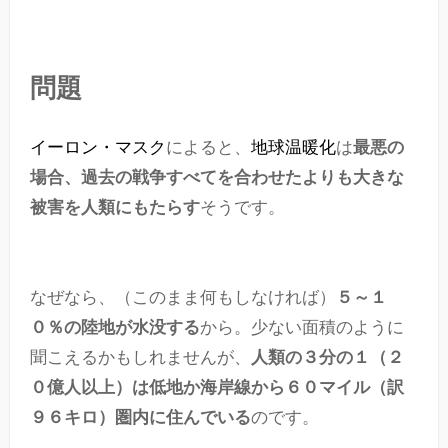
問題
イーロン・マスク
によると、
地球温暖化
は
最悪の
場合、過去の戦争すべてを合わせたよりも大きな
被害を人類にもたらす
そうです。
なぜなら、（このまま何もしなければ）
５～１
０％の陸地が水没する
から。少ない面積のように
聞こえるかもしれませんが、
人類の３分の１（２
０億人以上）は低地か海岸線から６０マイル（訳
９６キロ）圏内に住んでいる
のです。