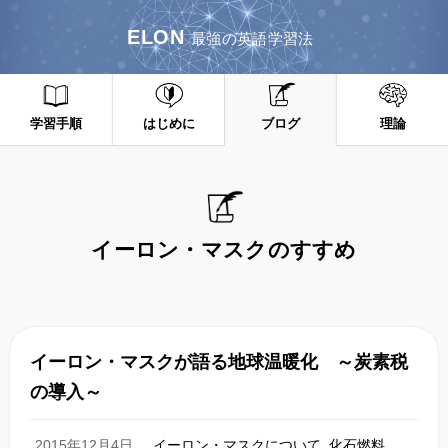
ELON
最強の英語学習法
学習手順
はじめに
ブログ
理論
イーロン・マスクのすすめ
イーロン・マスクが語る地球温暖化 ～炭素税
の導入～
2015年12月4日
イーロン・マスクについて
,
化石燃料