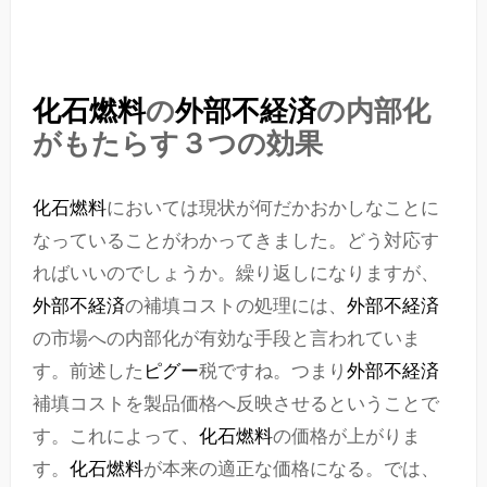
化石燃料
の
外部不経済
の内部化
がもたらす３つの効果
化石燃料
においては現状が何だかおかしなことに
なっていることがわかってきました。どう対応す
ればいいのでしょうか。繰り返しになりますが、
外部不経済
の補填コストの処理には、
外部不経済
の市場への内部化が有効な手段と言われていま
す。前述した
ピグー
税ですね。つまり
外部不経済
補填コストを製品価格へ反映させるということで
す。これによって、
化石燃料
の価格が上がりま
す。
化石燃料
が本来の適正な価格になる。では、