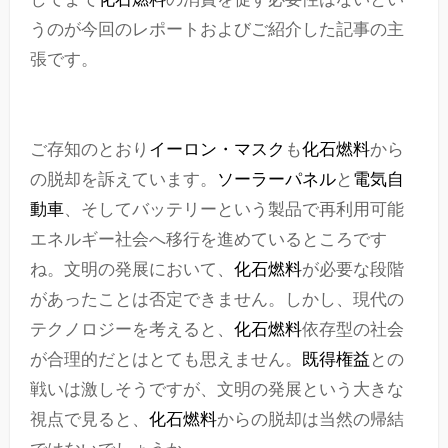
うのが今回のレポートおよびご紹介した記事の主
張です。
ご存知のとおり
イーロン・マスク
も
化石燃料
から
の脱却を訴えています。
ソーラーパネル
と
電気自
動車
、そしてバッテリーという製品で再利用可能
エネルギー社会へ移行を進めているところです
ね。文明の発展において、
化石燃料
が必要な段階
があったことは否定できません。しかし、現代の
テクノロジーを考えると、
化石燃料
依存型の社会
が合理的だとはとても思えません。
既得権益
との
戦いは激しそうですが、文明の発展という大きな
視点で見ると、
化石燃料
からの脱却は当然の帰結