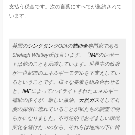
支払う税金です。次の言葉にすべてが集約されて
います。
英国の
シンクタンク
ODIの
補助金
専門家である
Shelagh Whitley氏は言います。「
IMF
のレポー
トは他のことも示唆しています。世界中の政府
が一世紀前のエネルギーモデルを下支えしてい
るということです。様々な要素を組み合わせる
と、
IMF
によってハイライトされたエネルギー
補助の多くが、新しい原油、
天然ガス
そして石
炭の探索に流れていることが私たちの調査で明
らかになりました。不可逆的でおぞましい環境
変化を避けたいのなら、それらは地面の下に留