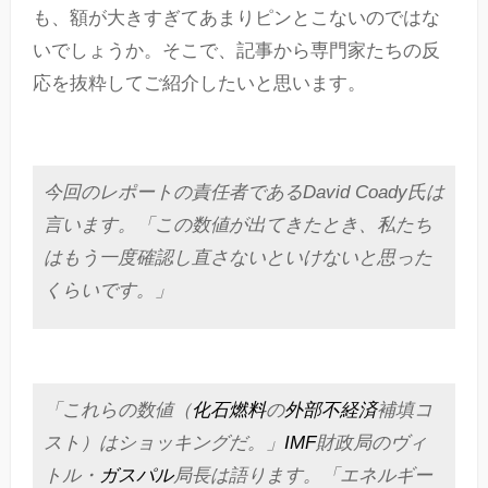
も、額が大きすぎてあまりピンとこないのではな
いでしょうか。そこで、記事から専門家たちの反
応を抜粋してご紹介したいと思います。
今回のレポートの責任者であるDavid Coady氏は
言います。「この数値が出てきたとき、私たち
はもう一度確認し直さないといけないと思った
くらいです。」
「これらの数値（
化石燃料
の
外部不経済
補填コ
スト）はショッキングだ。」
IMF
財政局のヴィ
トル・
ガスパル
局長は語ります。「エネルギー