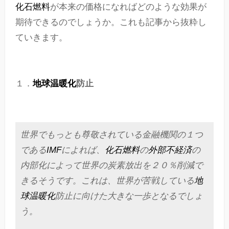
化石燃料
が本来の価格になればどのような効果が
期待できるのでしょうか。これも記事から抜粋し
ていきます。
１．
地球温暖化
防止
世界でもっとも尊敬されている金融機関の１つ
である
IMF
によれば、
化石燃料
の
外部不経済
の
内部化によって世界の炭素放出を２０％削減で
きるそうです。これは、世界が苦戦している
地
球温暖化
防止に向けた大きな一歩となるでしょ
う。