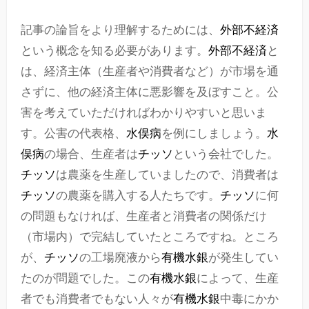
記事の論旨をより理解するためには、
外部不経済
という概念を知る必要があります。
外部不経済
と
は、経済主体（生産者や消費者など）が市場を通
さずに、他の経済主体に悪影響を及ぼすこと。公
害を考えていただければわかりやすいと思いま
す。公害の代表格、
水俣病
を例にしましょう。
水
俣病
の場合、生産者は
チッソ
という会社でした。
チッソ
は農薬を生産していましたので、消費者は
チッソ
の農薬を購入する人たちです。
チッソ
に何
の問題もなければ、生産者と消費者の関係だけ
（市場内）で完結していたところですね。ところ
が、
チッソ
の工場廃液から
有機水銀
が発生してい
たのが問題でした。この
有機水銀
によって、生産
者でも消費者でもない人々が
有機水銀
中毒にかか