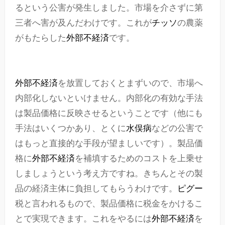
るという公害が発生しました。市場を介さずに第
三者へ害が及んだわけです。これが
チッソ
の農薬
がもたらした
外部不経済
です。
外部不経済
を放置しておくとまずいので、市場へ
内部化しないといけません。内部化の有効な手法
は製品価格に反映させるということです（他にも
手法はいくつかあり、とくに
水俣病
などの公害で
はもっと直接的な手段が望ましいです）。製品価
格に
外部不経済
を補填するためのコストを上乗せ
しましょうという考え方ですね。きちんとその製
品の経済主体に負担してもらうわけです。
ピグー
税と言われるもので、製品価格に税金をかけるこ
とで実現できます。これをやるには
外部不経済
を