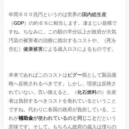
年間６００兆円というのは世界の
国内総生産
（
GDP
）の約６％に相当します。凄まじい規模で
すね。ちなみに、この額の半分以上が政府が大気
汚染の被害者の治療に捻出するコストや、（死を
含む）
健康被害
による歳入ロスによるものです。
本来であればこのコストは
ピグー
税として製品価
格へ反映されるべきです。しかし、現状は反映さ
れていない。言い換えると、（
化石燃料
の）生産
者は負担するべきコストを免れているということ
ですね。代わりに各国の政府が負担している。こ
れが
補助金
が使われているのと同じこと
だという
意味です。そして、もちろん政府の歳入は僕らの