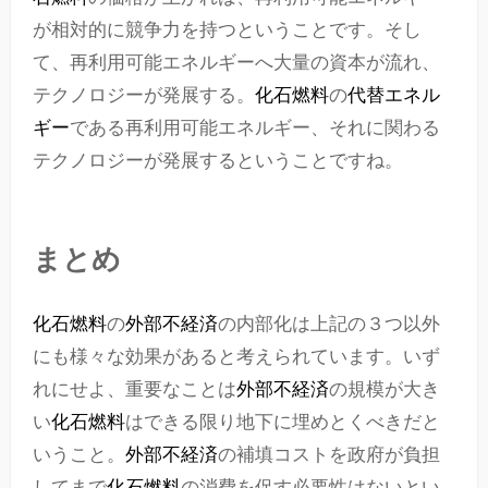
が相対的に競争力を持つということです。そし
て、再利用可能エネルギーへ大量の資本が流れ、
テクノロジーが発展する。
化石燃料
の
代替エネル
ギー
である再利用可能エネルギー、それに関わる
テクノロジーが発展するということですね。
まとめ
化石燃料
の
外部不経済
の内部化は上記の３つ以外
にも様々な効果があると考えられています。いず
れにせよ、重要なことは
外部不経済
の規模が大き
い
化石燃料
はできる限り地下に埋めとくべきだと
いうこと。
外部不経済
の補填コストを政府が負担
してまで
化石燃料
の消費を促す必要性はないとい