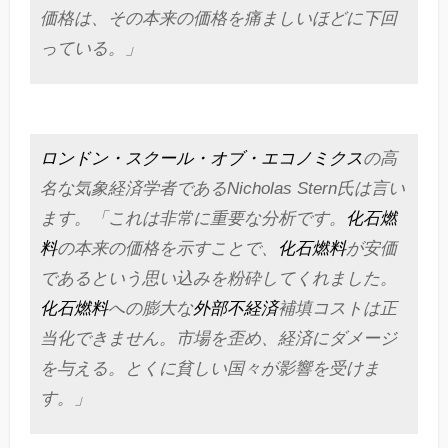
価格は、その本来の価格を痛ましいほどに下回
っている。」
ロンドン・スクール・オブ・エコノミクス
の高
名な気象経済学者であるNicholas Stern氏は言い
ます。「これは非常に重要な分析です。
化石燃
料
の本来の価格を示すことで、
化石燃料
が安価
であるという思い込みを粉砕してくれました。
化石燃料
への膨大な
外部不経済
補填コストは正
当化できません。市場を歪め、経済にダメージ
を与える。とくに貧しい国々が影響を受けま
す。」