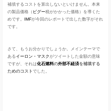
補填するコストを算出しないといけません。本来
の製品価格（
ピグー
税がかかった価格）を導くた
めです。
IMF
が今回のレポートで出した数字がそれ
です。
さて、もうお分かりでしょうか。メインテーマで
ある
イーロン・マスク
がツイートした金額の意味
ですが、それは
化石燃料
の
外部不経済
を補填する
ためのコスト
でした。