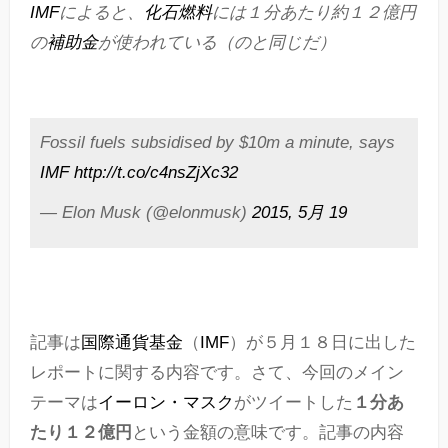
IMF
によると、
化石燃料
には１分あたり約１２億円
の
補助金
が使われている（のと同じだ）
Fossil fuels subsidised by $10m a minute, says
IMF
http://t.co/c4nsZjXc32
— Elon Musk (@elonmusk)
2015, 5月 19
記事は
国際通貨基金
（
IMF
）が５月１８日に出した
レポートに関する内容です。さて、今回のメイン
テーマは
イーロン・マスク
がツイートした
１分あ
たり１２億円
という金額の意味です。記事の内容